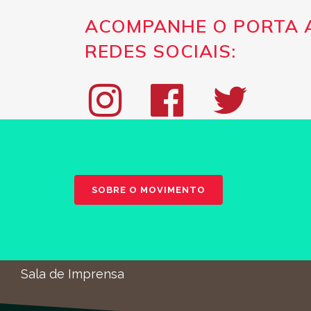
ACOMPANHE O PORTA 
REDES SOCIAIS:
Início
ASSINA A
Sobre o Movimento
Manifesto
JUNTA-TE
Acções
SOBRE O MOVIMENTO
Intervenções
SUGESTÃO
Vídeos
PARTILH
Contacto
Sala de Imprensa