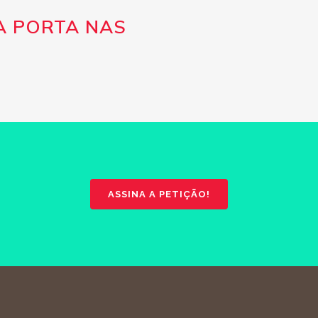
A PORTA NAS
 PETIÇÃO!
 A NÓS!
ASSINA A PETIÇÃO!
 DE INICIATIVAS E PROPOSTAS
A O TEU TESTEMUNHO