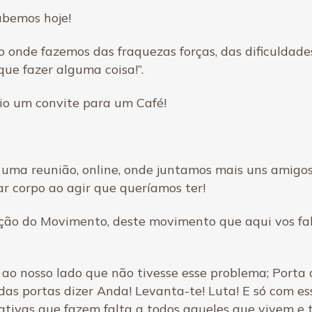
abemos hoje!
to onde fazemos das fraquezas forças, das dificulda
que fazer alguma coisa!”.
eio um convite para um Café!
uma reunião, online, onde juntamos mais uns amigos
ar corpo ao agir que queríamos ter!
ação do Movimento, deste movimento que aqui vos fa
 ao nosso lado que não tivesse esse problema; Porta
as portas dizer Anda! Levanta-te! Luta! E só com es
nativas que fazem falta a todos aqueles que vivem e 