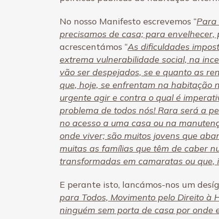
No nosso Manifesto escrevemos “
Para 
precisamos de casa; para envelhecer,
acrescentámos “
As dificuldades impos
extrema vulnerabilidade social, na in
vão ser despejados, se e quanto as re
que, hoje, se enfrentam na habitação 
urgente agir e contra o qual é imperat
problema de todos nós! Rara será a pes
no acesso a uma casa ou na manutenç
onde viver; são muitos jovens que ab
muitas as famílias que têm de caber 
transformadas em camaratas ou que, i
E perante isto, lancámos-nos um desíg
para Todos, Movimento pelo Direito à 
ninguém sem porta de casa por onde e