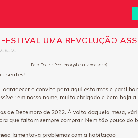
 FESTIVAL UMA REVOLUÇÃO ASS
p_a_p_
Foto: Beatriz Pequeno (@beatriz.pequeno)
presentes!
gradecer o convite para aqui estarmos e partilhar ex
ssível: em nosso nome, muito obrigado e bem-haja a 
os de Dezembro de 2022. À volta daquela mesa, vári
hora que faltam sempre comprar. Nem tão pouco do ba
mesa lamentava problemas com a habitação.