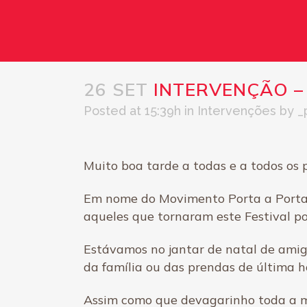
26 SET
INTERVENÇÃO –
Posted at 15:39h
in
Intervenções
by
_
Muito boa tarde a todas e a todos os 
Em nome do Movimento Porta a Porta, a
aqueles que tornaram este Festival po
Estávamos no jantar de natal de amig
da família ou das prendas de última 
Assim como que devagarinho toda a 