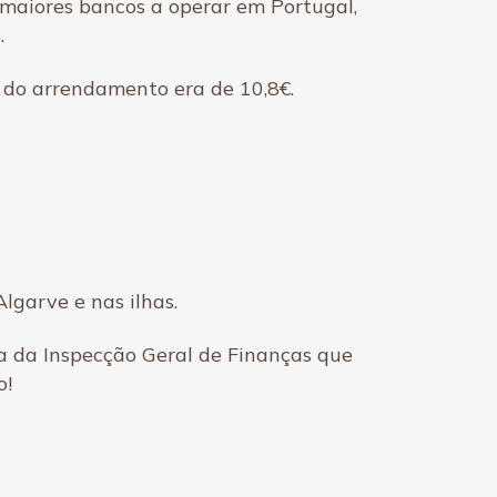
o maiores bancos a operar em Portugal,
.
 do arrendamento era de 10,8€.
lgarve e nas ilhas.
ia da Inspecção Geral de Finanças que
o!