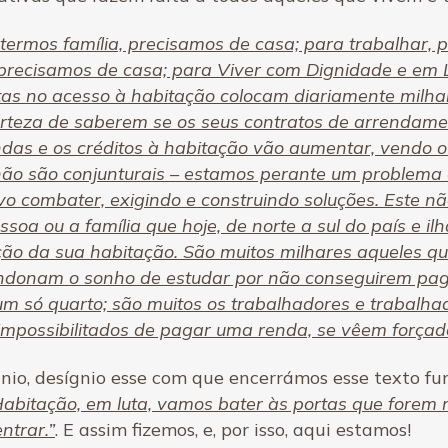
termos família, precisamos de casa; para trabalhar, 
 precisamos de casa; para Viver com Dignidade e em 
tas no acesso à habitação colocam diariamente milha
certeza de saberem se os seus contratos de arrendam
ndas e os créditos à habitação vão aumentar, vendo o
não são conjunturais – estamos perante um problema e
ivo combater, exigindo e construindo soluções. Este n
soa ou a família que hoje, de norte a sul do país e il
ão da sua habitação. São muitos milhares aqueles q
andonam o sonho de estudar por não conseguirem pa
num só quarto; são muitos os trabalhadores e trabal
mpossibilitados de pagar uma renda, se vêem forçad
nio, desígnio esse com que encerrámos esse texto fun
Habitação, em luta, vamos bater às portas que forem 
ntrar.”
. E assim fizemos, e, por isso, aqui estamos!