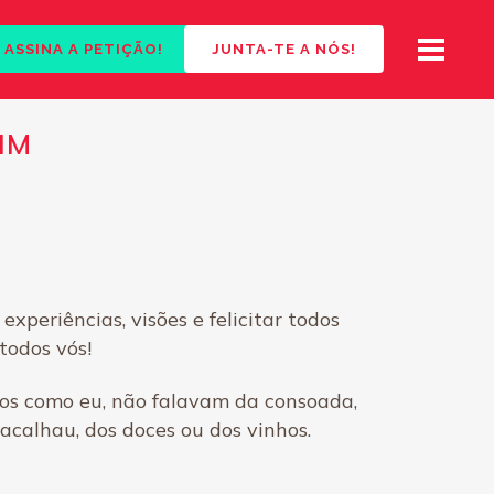
ASSINA A PETIÇÃO!
JUNTA-TE A NÓS!
IM
periências, visões e felicitar todos
todos vós!
os como eu, não falavam da consoada,
calhau, dos doces ou dos vinhos.