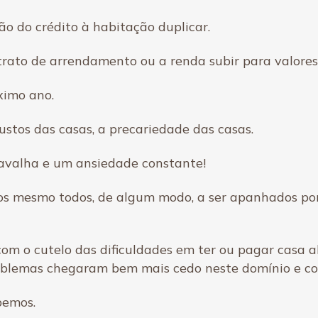
o do crédito à habitação duplicar.
ntrato de arrendamento ou a renda subir para valore
ximo ano.
custos das casas, a precariedade das casas.
 navalha e um ansiedade constante!
 mesmo todos, de algum modo, a ser apanhados por i
com o cutelo das dificuldades em ter ou pagar casa 
roblemas chegaram bem mais cedo neste domínio e c
bemos.